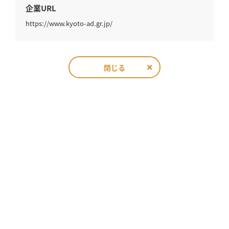
企業URL
https://www.kyoto-ad.gr.jp/
閉じる